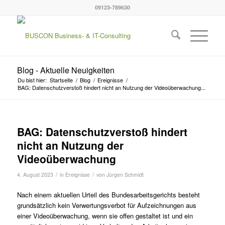
09123-789630
Blog - Aktuelle Neuigkeiten
Du bist hier:
Startseite
/
Blog
/
Ereignisse
/
BAG: Datenschutzverstoß hindert nicht an Nutzung der Videoüberwachung...
BAG: Datenschutzverstoß hindert
nicht an Nutzung der
Videoüberwachung
/
/
4. August 2023
in
Ereignisse
von
Jürgen Schmidt
Nach einem aktuellen Urteil des Bundesarbeitsgerichts besteht
grundsätzlich kein Verwertungsverbot für Aufzeichnungen aus
einer Videoüberwachung, wenn sie offen gestaltet ist und ein