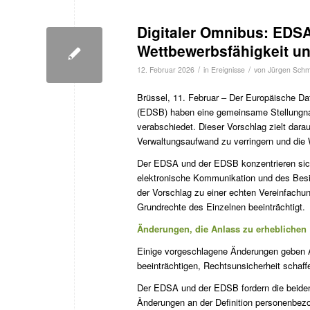
Digitaler Omnibus: EDS
Wettbewerbsfähigkeit un
/
/
12. Februar 2026
in
Ereignisse
von
Jürgen Schm
Brüssel, 11. Februar – Der Europäische 
(EDSB) haben eine gemeinsame Stellungna
verabschiedet. Dieser Vorschlag zielt dara
Verwaltungsaufwand zu verringern und die 
Der EDSA und der EDSB konzentrieren sich
elektronische Kommunikation und des Besi
der Vorschlag zu einer echten Vereinfachung
Grundrechte des Einzelnen beeinträchtigt.
Änderungen, die Anlass zu erhebliche
Einige vorgeschlagene Änderungen geben A
beeinträchtigen, Rechtsunsicherheit scha
Der EDSA und der EDSB fordern die beide
Änderungen an der Definition personenbezo