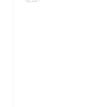
"vpu_ioctl.c".