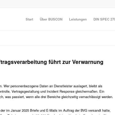
Start
Über BUSCON
Leistungen
DIN SPEC 27
ftragsverarbeitung führt zur Verwarnung
in. Wer personenbezogene Daten an Dienstleister auslagert, bleibt als
kontrolle, Vertragsgestaltung und Incident Response gleichermaßen. Ein
klich, was passiert, wenn alle drei Bereiche gleichzeitig vernachlässigt werden.
, der im Januar 2025 Briefe und E-Mails im Auftrag der BVG versandt hatte,