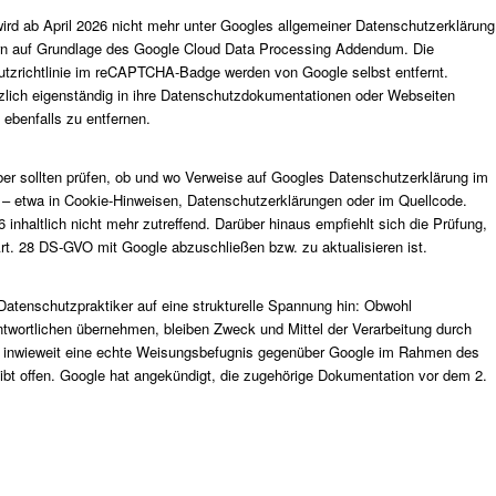
rd ab April 2026 nicht mehr unter Googles allgemeiner Datenschutzerklärung
rn auf Grundlage des Google Cloud Data Processing Addendum. Die
utzrichtlinie im reCAPTCHA-Badge werden von Google selbst entfernt.
tzlich eigenständig in ihre Datenschutzdokumentationen oder Webseiten
 ebenfalls zu entfernen.
er sollten prüfen, ob und wo Verweise auf Googles Datenschutzerklärung im
twa in Cookie-Hinweisen, Datenschutzerklärungen oder im Quellcode.
inhaltlich nicht mehr zutreffend. Darüber hinaus empfiehlt sich die Prüfung,
rt. 28 DS-GVO mit Google abzuschließen bzw. zu aktualisieren ist.
Datenschutzpraktiker auf eine strukturelle Spannung hin: Obwohl
ntwortlichen übernehmen, bleiben Zweck und Mittel der Verarbeitung durch
, inwieweit eine echte Weisungsbefugnis gegenüber Google im Rahmen des
eibt offen. Google hat angekündigt, die zugehörige Dokumentation vor dem 2.