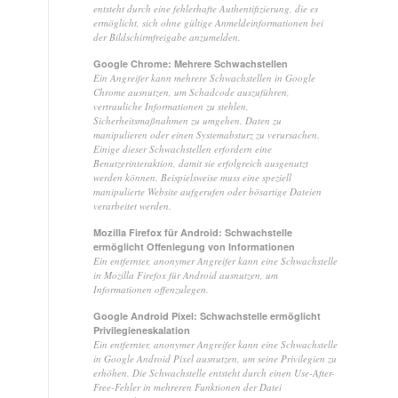
entsteht durch eine fehlerhafte Authentifizierung, die es
ermöglicht, sich ohne gültige Anmeldeinformationen bei
der Bildschirmfreigabe anzumelden.
Google Chrome: Mehrere Schwachstellen
Ein Angreifer kann mehrere Schwachstellen in Google
Chrome ausnutzen, um Schadcode auszuführen,
vertrauliche Informationen zu stehlen,
Sicherheitsmaßnahmen zu umgehen, Daten zu
manipulieren oder einen Systemabsturz zu verursachen.
Einige dieser Schwachstellen erfordern eine
Benutzerinteraktion, damit sie erfolgreich ausgenutzt
werden können. Beispielsweise muss eine speziell
manipulierte Website aufgerufen oder bösartige Dateien
verarbeitet werden.
Mozilla Firefox für Android: Schwachstelle
ermöglicht Offenlegung von Informationen
Ein entfernter, anonymer Angreifer kann eine Schwachstelle
in Mozilla Firefox für Android ausnutzen, um
Informationen offenzulegen.
Google Android Pixel: Schwachstelle ermöglicht
Privilegieneskalation
Ein entfernter, anonymer Angreifer kann eine Schwachstelle
in Google Android Pixel ausnutzen, um seine Privilegien zu
erhöhen. Die Schwachstelle entsteht durch einen Use-After-
Free-Fehler in mehreren Funktionen der Datei