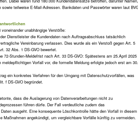
riffen. Dabei waren rund 180.000 Kundendatensätze betroffen, darunter Namen
 sowie teilweise E-Mail-Adressen. Bankdaten und Passwörter waren laut BV
antwortlichen
ei voneinander unabhängige Verstöße:
b der Dienstleister die Kundendaten nach Auftragsabschluss tatsächlich
 vertragliche Vereinbarung verlassen. Dies wurde als ein Verstoß gegen Art. 5
e Art. 32 Abs. 1 DS-GVO bewertet.
che 72-Stunden-Meldefrist nach Art. 33 DS-GVO: Spätestens am 25.April 2025
meldepflichtigen Vorfall vor, die formelle Meldung erfolgte jedoch erst am 30
trag ein konkretes Verfahren für den Umgang mit Datenschutzvorfällen, was
lit. f DS-GVO begründet.
tonte, dass die Auslagerung von Datenverarbeitungen nicht zu
eprozessen führen dürfe. Der Fall verdeutliche zudem das
 Daten ausgeht. Eine konsequente Löschkontrolle hätte den Vorfall in diesem
le Maßnahmen angekündigt, um vergleichbare Vorfälle künftig zu vermeiden.