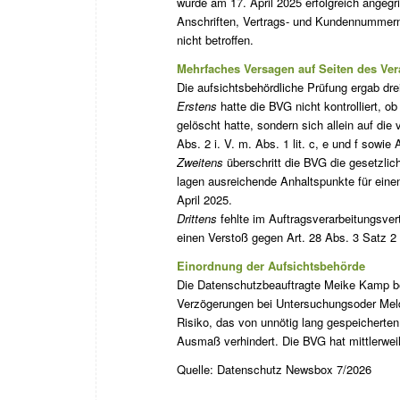
wurde am 17. April 2025 erfolgreich angeg
Anschriften, Vertrags- und Kundennummern
nicht betroffen.
Mehrfaches Versagen auf Seiten des Ver
Die aufsichtsbehördliche Prüfung ergab dr
Erstens
hatte die BVG nicht kontrolliert, o
gelöscht hatte, sondern sich allein auf die
Abs. 2 i. V. m. Abs. 1 lit. c, e und f sowi
Zweitens
überschritt die BVG die gesetzli
lagen ausreichende Anhaltspunkte für einen 
April 2025.
Drittens
fehlte im Auftragsverarbeitungsver
einen Verstoß gegen Art. 28 Abs. 3 Satz 2 
Einordnung der Aufsichtsbehörde
Die Datenschutzbeauftragte Meike Kamp be
Verzögerungen bei Untersuchungsoder Meld
Risiko, das von unnötig lang gespeicherten
Ausmaß verhindert. Die BVG hat mittlerwei
Quelle: Datenschutz Newsbox 7/2026