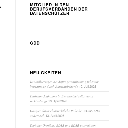
,
MITGLIED IN DEN
G
BERUFSVERBÄNDEN DER
DATENSCHÜTZER
GDD
.
NEUIGKEITEN
Kontrollversagen bei Auftragsverarbeitung führt zur
15. Juli 2026
Verwarnung durch Aufsichtsbehörde
Dashcam-Aufnahme ist Beweismittel selbst wenn
13. April 2026
rechtswidrige
Google: datenschutzrechtliche Rolle bei reCAPTCHA
13. April 2026
ändert sich
Digitaler Omnibus: EDSA und EDSB unterstützen