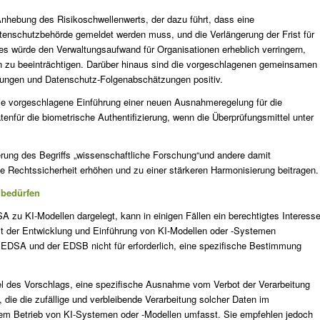
hebung des Risikoschwellenwerts, der dazu führt, dass eine
tenschutzbehörde gemeldet werden muss, und die Verlängerung der Frist für
es würde den Verwaltungsaufwand für Organisationen erheblich verringern,
 zu beeinträchtigen. Darüber hinaus sind die vorgeschlagenen gemeinsamen
tzungen und Datenschutz-Folgenabschätzungen positiv.
 vorgeschlagene Einführung einer neuen Ausnahmeregelung für die
enfür die biometrische Authentifizierung, wenn die Überprüfungsmittel unter
erung des Begriffs „wissenschaftliche Forschung“und andere damit
Rechtssicherheit erhöhen und zu einer stärkeren Harmonisierung beitragen.
 bedürfen
 zu KI-Modellen dargelegt, kann in einigen Fällen ein berechtigtes Interess
 der Entwicklung und Einführung von KI-Modellen oder -Systemen
 EDSA und der EDSB nicht für erforderlich, eine spezifische Bestimmung
 des Vorschlags, eine spezifische Ausnahme vom Verbot der Verarbeitung
 die die zufällige und verbleibende Verarbeitung solcher Daten im
m Betrieb von KI-Systemen oder -Modellen umfasst. Sie empfehlen jedoch