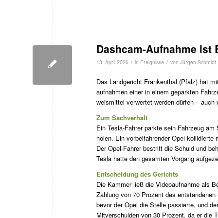
Dashcam-Aufnahme ist B
/
/
13. April 2026
in
Ereignisse
von
Jürgen Schmidt
Das Landgericht Frankenthal (Pfalz) hat mit
aufnahmen einer in einem geparkten Fahrz
weismittel verwertet werden dürfen – auc
Zum Sachverhalt
Ein Tesla-Fahrer parkte sein Fahrzeug am 
holen. Ein vorbeifahrender Opel kollidiert
Der Opel-Fahrer bestritt die Schuld und beh
Tesla hatte den gesamten Vorgang aufgeze
Entscheidung des Gerichts
Die Kammer ließ die Videoaufnahme als Bew
Zahlung von 70 Prozent des entstandenen S
bevor der Opel die Stelle passierte, und de
Mitverschulden von 30 Prozent, da er die Tü