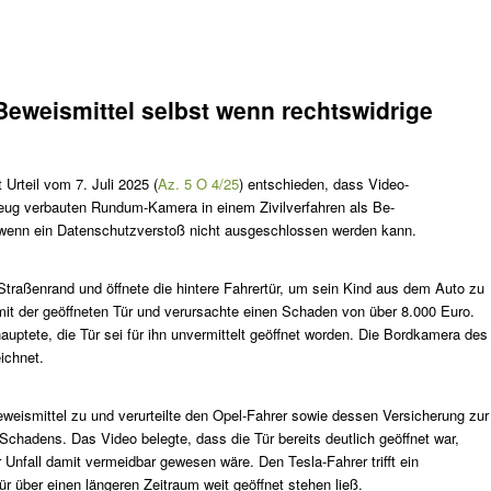
eweismittel selbst wenn rechtswidrige
 Urteil vom 7. Juli 2025 (
Az. 5 O 4/25
) entschieden, dass Video-
eug verbauten Rundum-Kamera in einem Zivilverfahren als Be-
h wenn ein Datenschutzverstoß nicht ausgeschlossen werden kann.
Straßenrand und öffnete die hintere Fahrertür, um sein Kind aus dem Auto zu
e mit der geöffneten Tür und verursachte einen Schaden von über 8.000 Euro.
auptete, die Tür sei für ihn unvermittelt geöffnet worden. Die Bordkamera des
ichnet.
eismittel zu und verurteilte den Opel-Fahrer sowie dessen Versicherung zur
chadens. Das Video belegte, dass die Tür bereits deutlich geöffnet war,
r Unfall damit vermeidbar gewesen wäre. Den Tesla-Fahrer trifft ein
r über einen längeren Zeitraum weit geöffnet stehen ließ.