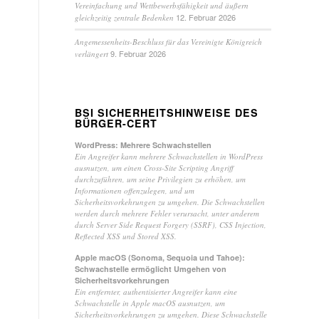
Vereinfachung und Wettbewerbsfähigkeit und äußern
12. Februar 2026
gleichzeitig zentrale Bedenken
Angemessenheits-Beschluss für das Vereinigte Königreich
9. Februar 2026
verlängert
BSI SICHERHEITSHINWEISE DES
BÜRGER-CERT
WordPress: Mehrere Schwachstellen
Ein Angreifer kann mehrere Schwachstellen in WordPress
ausnutzen, um einen Cross-Site Scripting Angriff
durchzuführen, um seine Privilegien zu erhöhen, um
Informationen offenzulegen, und um
Sicherheitsvorkehrungen zu umgehen. Die Schwachstellen
werden durch mehrere Fehler verursacht, unter anderem
durch Server Side Request Forgery (SSRF), CSS Injection,
Reflected XSS und Stored XSS.
Apple macOS (Sonoma, Sequoia und Tahoe):
Schwachstelle ermöglicht Umgehen von
Sicherheitsvorkehrungen
Ein entfernter, authentisierter Angreifer kann eine
Schwachstelle in Apple macOS ausnutzen, um
Sicherheitsvorkehrungen zu umgehen. Diese Schwachstelle