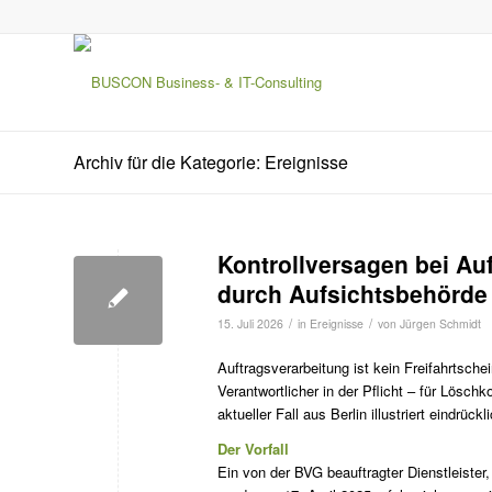
Archiv für die Kategorie: Ereignisse
Kontrollversagen bei Au
durch Aufsichtsbehörde
/
/
15. Juli 2026
in
Ereignisse
von
Jürgen Schmidt
Auftragsverarbeitung ist kein Freifahrtsche
Verantwortlicher in der Pflicht – für Lösch
aktueller Fall aus Berlin illustriert eindrüc
Der Vorfall
Ein von der BVG beauftragter Dienstleister