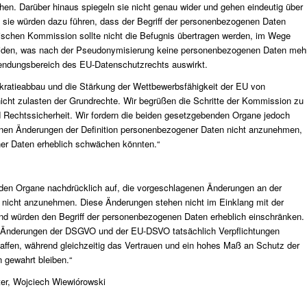
n. Darüber hinaus spiegeln sie nicht genau wider und gehen eindeutig über
sie würden dazu führen, dass der Begriff der personenbezogenen Daten
ischen Kommission sollte nicht die Befugnis übertragen werden, im Wege
eiden, was nach der Pseudonymisierung keine personenbezogenen Daten meh
wendungsbereich des EU-Datenschutzrechts auswirkt.
okratieabbau und die Stärkung der Wettbewerbsfähigkeit der EU von
icht zulasten der Grundrechte. Wir begrüßen die Schritte der Kommission zu
Rechtssicherheit. Wir fordern die beiden gesetzgebenden Organe jedoch
enen Änderungen der Definition personenbezogener Daten nicht anzunehmen,
er Daten erheblich schwächen könnten.“
nden Organe nachdrücklich auf, die vorgeschlagenen Änderungen an der
 nicht anzunehmen. Diese Änderungen stehen nicht im Einklang mit der
d würden den Begriff der personenbezogenen Daten erheblich einschränken.
le Änderungen der DSGVO und der EU-DSVO tatsächlich Verpflichtungen
haffen, während gleichzeitig das Vertrauen und ein hohes Maß an Schutz der
 gewahrt bleiben.“
er, Wojciech Wiewiórowski