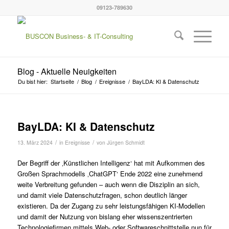
09123-789630
Blog - Aktuelle Neuigkeiten
Du bist hier:
Startseite
/
Blog
/
Ereignisse
/
BayLDA: KI & Datenschutz
BayLDA: KI & Datenschutz
/
/
13. März 2024
in
Ereignisse
von
Jürgen Schmidt
Der Begriff der ‚Künstlichen Intelligenz‘ hat mit Aufkommen des
Großen Sprachmodells ‚ChatGPT‘ Ende 2022 eine zunehmend
weite Verbreitung gefunden – auch wenn die Disziplin an sich,
und damit viele Datenschutzfragen, schon deutlich länger
existieren. Da der Zugang zu sehr leistungsfähigen KI-Modellen
und damit der Nutzung von bislang eher wissenszentrierten
Technologiefirmen mittels Web- oder Softwareschnittstelle nun für