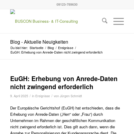
09123-789630
Blog - Aktuelle Neuigkeiten
Du bist hier:
Startseite
/
Blog
/
Ereignisse
/
EuGH: Erhebung von Anrede-Daten nicht zwingend erforderlich
EuGH: Erhebung von Anrede-Daten
nicht zwingend erforderlich
/
/
9. April 2025
in
Ereignisse
von
Jürgen Schmidt
Der Europäische Gerichtshof (EuGH) hat entschieden, dass die
Erhebung von Anrede-Daten („Herr“ oder „Frau“) durch
Unternehmen im Rahmen der geschäftlichen Kommunikation
nicht zwingend erforderlich ist. Dies gilt auch dann, wenn die
Angabe zur Personalisierung der Kundenansprache dient. Die