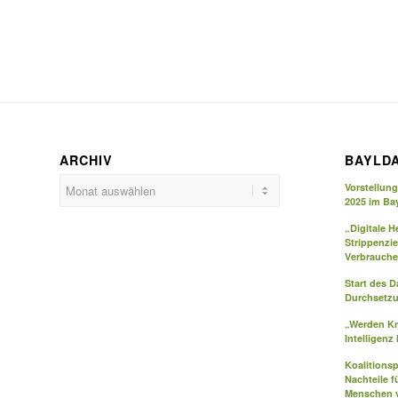
ARCHIV
BAYLD
Vorstellun
2025 im Ba
„Digitale H
Strippenzi
Verbrauche
Start des 
Durchsetzu
„Werden Kr
Intelligenz
Koalitions
Nachteile f
Menschen v