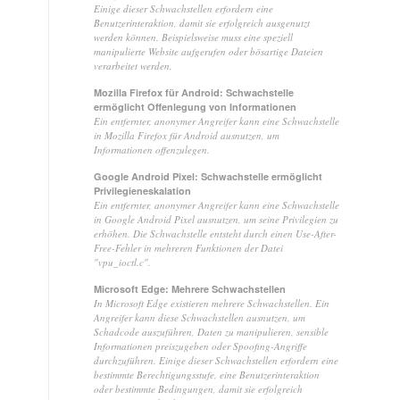
Einige dieser Schwachstellen erfordern eine
Benutzerinteraktion, damit sie erfolgreich ausgenutzt
werden können. Beispielsweise muss eine speziell
manipulierte Website aufgerufen oder bösartige Dateien
verarbeitet werden.
Mozilla Firefox für Android: Schwachstelle
ermöglicht Offenlegung von Informationen
Ein entfernter, anonymer Angreifer kann eine Schwachstelle
in Mozilla Firefox für Android ausnutzen, um
Informationen offenzulegen.
Google Android Pixel: Schwachstelle ermöglicht
Privilegieneskalation
Ein entfernter, anonymer Angreifer kann eine Schwachstelle
in Google Android Pixel ausnutzen, um seine Privilegien zu
erhöhen. Die Schwachstelle entsteht durch einen Use-After-
Free-Fehler in mehreren Funktionen der Datei
"vpu_ioctl.c".
Microsoft Edge: Mehrere Schwachstellen
In Microsoft Edge existieren mehrere Schwachstellen. Ein
Angreifer kann diese Schwachstellen ausnutzen, um
Schadcode auszuführen, Daten zu manipulieren, sensible
Informationen preiszugeben oder Spoofing-Angriffe
durchzuführen. Einige dieser Schwachstellen erfordern eine
bestimmte Berechtigungsstufe, eine Benutzerinteraktion
oder bestimmte Bedingungen, damit sie erfolgreich