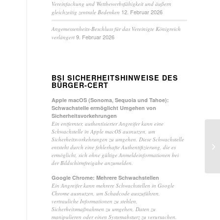
Vereinfachung und Wettbewerbsfähigkeit und äußern
12. Februar 2026
gleichzeitig zentrale Bedenken
Angemessenheits-Beschluss für das Vereinigte Königreich
9. Februar 2026
verlängert
BSI SICHERHEITSHINWEISE DES
BÜRGER-CERT
Apple macOS (Sonoma, Sequoia und Tahoe):
Schwachstelle ermöglicht Umgehen von
Sicherheitsvorkehrungen
Ein entfernter, authentisierter Angreifer kann eine
Schwachstelle in Apple macOS ausnutzen, um
Sicherheitsvorkehrungen zu umgehen. Diese Schwachstelle
Au
entsteht durch eine fehlerhafte Authentifizierung, die es
dr
ermöglicht, sich ohne gültige Anmeldeinformationen bei
der Bildschirmfreigabe anzumelden.
Google Chrome: Mehrere Schwachstellen
Ein Angreifer kann mehrere Schwachstellen in Google
Chrome ausnutzen, um Schadcode auszuführen,
vertrauliche Informationen zu stehlen,
Sicherheitsmaßnahmen zu umgehen, Daten zu
manipulieren oder einen Systemabsturz zu verursachen.