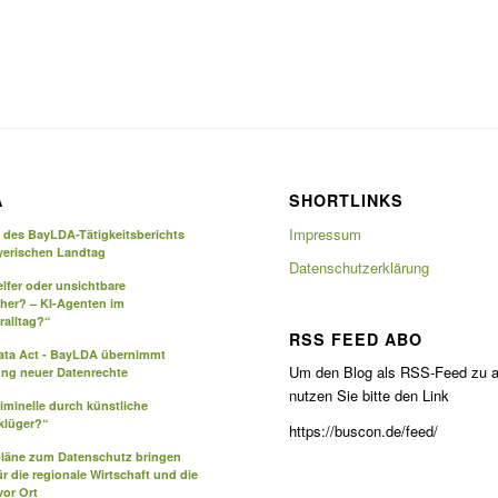
A
SHORTLINKS
Impressum
g des BayLDA-Tätigkeitsberichts
yerischen Landtag
Datenschutzerklärung
elfer oder unsichtbare
eher? – KI-Agenten im
ralltag?“
RSS FEED ABO
Data Act - BayLDA übernimmt
Um den Blog als RSS-Feed zu a
ng neuer Datenrechte
nutzen Sie bitte den Link
iminelle durch künstliche
 klüger?“
https://buscon.de/feed/
pläne zum Datenschutz bringen
ür die regionale Wirtschaft und die
or Ort