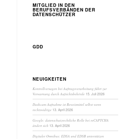
MITGLIED IN DEN
BERUFSVERBÄNDEN DER
DATENSCHÜTZER
GDD
NEUIGKEITEN
Kontrollversagen bei Auftragsverarbeitung führt zur
15. Juli 2026
Verwarnung durch Aufsichtsbehörde
Dashcam-Aufnahme ist Beweismittel selbst wenn
13. April 2026
rechtswidrige
Google: datenschutzrechtliche Rolle bei reCAPTCHA
13. April 2026
ändert sich
Digitaler Omnibus: EDSA und EDSB unterstützen