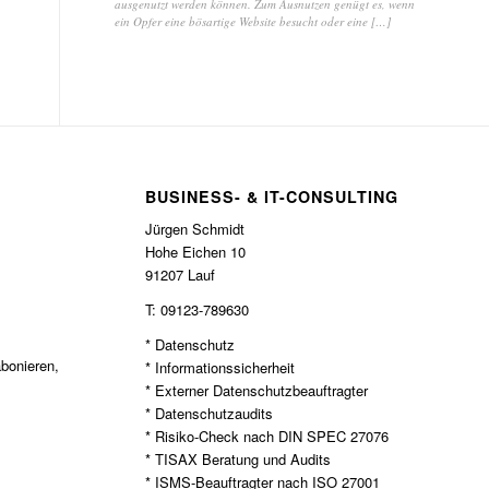
ausgenutzt werden können. Zum Ausnutzen genügt es, wenn
ein Opfer eine bösartige Website besucht oder eine […]
BUSINESS- & IT-CONSULTING
Jürgen Schmidt
Hohe Eichen 10
91207 Lauf
T: 09123-789630
* Datenschutz
bonieren,
* Informationssicherheit
* Externer Datenschutzbeauftragter
* Datenschutzaudits
* Risiko-Check nach DIN SPEC 27076
* TISAX Beratung und Audits
* ISMS-Beauftragter nach ISO 27001