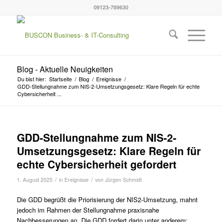
09123-789630
Blog - Aktuelle Neuigkeiten
Du bist hier:
Startseite
/
Blog
/
Ereignisse
/
GDD-Stellungnahme zum NIS-2-Umsetzungsgesetz: Klare Regeln für echte
Cybersicherheit ...
GDD-Stellungnahme zum NIS-2-
Umsetzungsgesetz: Klare Regeln für
echte Cybersicherheit gefordert
/
/
1. August 2025
in
Ereignisse
von
Jürgen Schmidt
Die GDD begrüßt die Priorisierung der NIS2-Umsetzung, mahnt
jedoch im Rahmen der Stellungnahme praxisnahe
Nachbesserungen an. Die GDD fordert darin unter anderem: