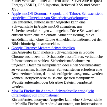
Fehler verursacht, unter anderem durch Server Side Request
Forgery (SSRF), CSS Injection, Reflected XSS und Stored
XSS.
Apple macOS (Sonoma, Sequoia und Tahoe): Schwachstelle
ermöglicht Umgehen von Sicherheitsvorkehrungen
Ein entfernter, authentisierter Angreifer kann eine
Schwachstelle in Apple macOS ausnutzen, um
Sicherheitsvorkehrungen zu umgehen. Diese Schwachstelle
entsteht durch eine fehlerhafte Authentifizierung, die es
ermöglicht, sich ohne gültige Anmeldeinformationen bei der
Bildschirmfreigabe anzumelden.
Google Chrome: Mehrere Schwachstellen
Ein Angreifer kann mehrere Schwachstellen in Google
Chrome ausnutzen, um Schadcode auszuführen, vertrauliche
Informationen zu stehlen, Sicherheitsmaßnahmen zu
umgehen, Daten zu manipulieren oder einen Systemabsturz
zu verursachen. Einige dieser Schwachstellen erfordern eine
Benutzerinteraktion, damit sie erfolgreich ausgenutzt werden
können. Beispielsweise muss eine speziell manipulierte
Website aufgerufen oder bösartige Dateien verarbeitet
werden.
Mozilla Firefox für Android: Schwachstelle ermöglicht
Offenlegung von Informationen
Ein entfernter, anonymer Angreifer kann eine Schwachstelle
in Mozilla Firefox für Android ausnutzen, um Informationen