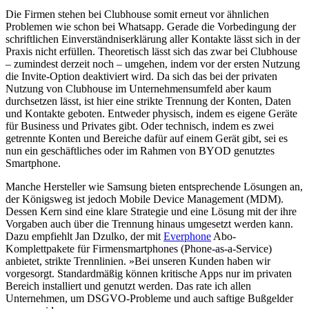
Die Firmen stehen bei Clubhouse somit erneut vor ähnlichen
Problemen wie schon bei Whatsapp. Gerade die Vorbedingung der
schriftlichen Einverständniserklärung aller Kontakte lässt sich in der
Praxis nicht erfüllen. Theoretisch lässt sich das zwar bei Clubhouse
– zumindest derzeit noch – umgehen, indem vor der ersten Nutzung
die Invite-Option deaktiviert wird. Da sich das bei der privaten
Nutzung von Clubhouse im Unternehmensumfeld aber kaum
durchsetzen lässt, ist hier eine strikte Trennung der Konten, Daten
und Kontakte geboten. Entweder physisch, indem es eigene Geräte
für Business und Privates gibt. Oder technisch, indem es zwei
getrennte Konten und Bereiche dafür auf einem Gerät gibt, sei es
nun ein geschäftliches oder im Rahmen von BYOD genutztes
Smartphone.
Manche Hersteller wie Samsung bieten entsprechende Lösungen an,
der Königsweg ist jedoch Mobile Device Management (MDM).
Dessen Kern sind eine klare Strategie und eine Lösung mit der ihre
Vorgaben auch über die Trennung hinaus umgesetzt werden kann.
Dazu empfiehlt Jan Dzulko, der mit
Everphone
Abo-
Komplettpakete für Firmensmartphones (Phone-as-a-Service)
anbietet, strikte Trennlinien. »Bei unseren Kunden haben wir
vorgesorgt. Standardmäßig können kritische Apps nur im privaten
Bereich installiert und genutzt werden. Das rate ich allen
Unternehmen, um DSGVO-Probleme und auch saftige Bußgelder