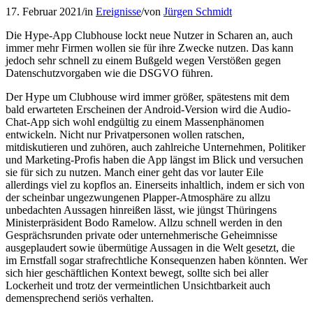
17. Februar 2021
/
in
Ereignisse
/
von
Jürgen Schmidt
Die Hype-App Clubhouse lockt neue Nutzer in Scharen an, auch
immer mehr Firmen wollen sie für ihre Zwecke nutzen. Das kann
jedoch sehr schnell zu einem Bußgeld wegen Verstößen gegen
Datenschutzvorgaben wie die DSGVO führen.
Der Hype um Clubhouse wird immer größer, spätestens mit dem
bald erwarteten Erscheinen der Android-Version wird die Audio-
Chat-App sich wohl endgültig zu einem Massenphänomen
entwickeln. Nicht nur Privatpersonen wollen ratschen,
mitdiskutieren und zuhören, auch zahlreiche Unternehmen, Politiker
und Marketing-Profis haben die App längst im Blick und versuchen
sie für sich zu nutzen. Manch einer geht das vor lauter Eile
allerdings viel zu kopflos an. Einerseits inhaltlich, indem er sich von
der scheinbar ungezwungenen Plapper-Atmosphäre zu allzu
unbedachten Aussagen hinreißen lässt, wie jüngst Thüringens
Ministerpräsident Bodo Ramelow. Allzu schnell werden in den
Gesprächsrunden private oder unternehmerische Geheimnisse
ausgeplaudert sowie übermütige Aussagen in die Welt gesetzt, die
im Ernstfall sogar strafrechtliche Konsequenzen haben könnten. Wer
sich hier geschäftlichen Kontext bewegt, sollte sich bei aller
Lockerheit und trotz der vermeintlichen Unsichtbarkeit auch
demensprechend seriös verhalten.