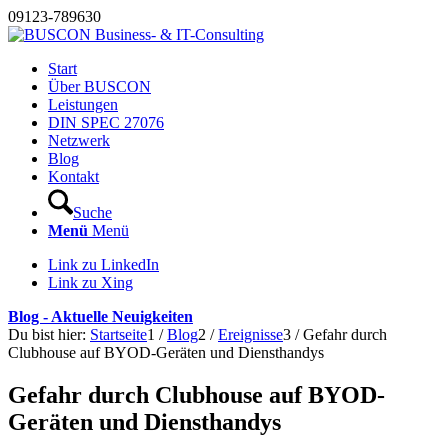
09123-789630
Start
Über BUSCON
Leistungen
DIN SPEC 27076
Netzwerk
Blog
Kontakt
Suche
Menü
Menü
Link zu LinkedIn
Link zu Xing
Blog - Aktuelle Neuigkeiten
Du bist hier:
Startseite
1
/
Blog
2
/
Ereignisse
3
/
Gefahr durch
Clubhouse auf BYOD-Geräten und Diensthandys
Gefahr durch Clubhouse auf BYOD-
Geräten und Diensthandys