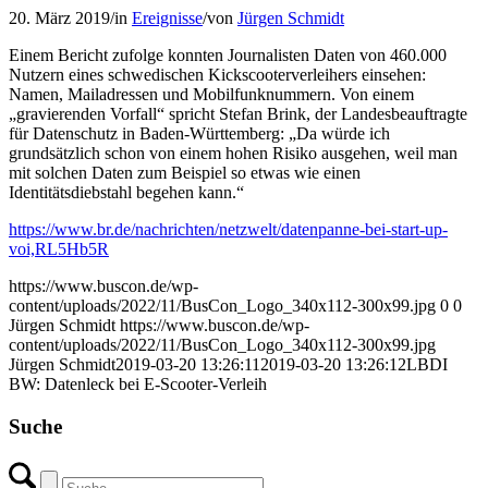
20. März 2019
/
in
Ereignisse
/
von
Jürgen Schmidt
Einem Bericht zufolge konnten Journalisten Daten von 460.000
Nutzern eines schwedischen Kickscooterverleihers einsehen:
Namen, Mailadressen und Mobilfunknummern. Von einem
„gravierenden Vorfall“ spricht Stefan Brink, der Landesbeauftragte
für Datenschutz in Baden-Württemberg: „Da würde ich
grundsätzlich schon von einem hohen Risiko ausgehen, weil man
mit solchen Daten zum Beispiel so etwas wie einen
Identitätsdiebstahl begehen kann.“
https://www.br.de/nachrichten/netzwelt/datenpanne-bei-start-up-
voi,RL5Hb5R
https://www.buscon.de/wp-
content/uploads/2022/11/BusCon_Logo_340x112-300x99.jpg
0
0
Jürgen Schmidt
https://www.buscon.de/wp-
content/uploads/2022/11/BusCon_Logo_340x112-300x99.jpg
Jürgen Schmidt
2019-03-20 13:26:11
2019-03-20 13:26:12
LBDI
BW: Datenleck bei E-Scooter-Verleih
Suche