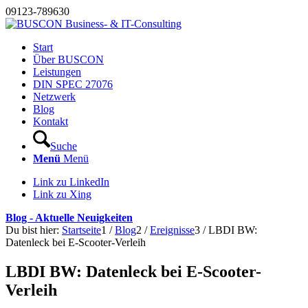
09123-789630
Start
Über BUSCON
Leistungen
DIN SPEC 27076
Netzwerk
Blog
Kontakt
Suche
Menü
Menü
Link zu LinkedIn
Link zu Xing
Blog - Aktuelle Neuigkeiten
Du bist hier:
Startseite
1
/
Blog
2
/
Ereignisse
3
/
LBDI BW:
Datenleck bei E-Scooter-Verleih
LBDI BW: Datenleck bei E-Scooter-
Verleih