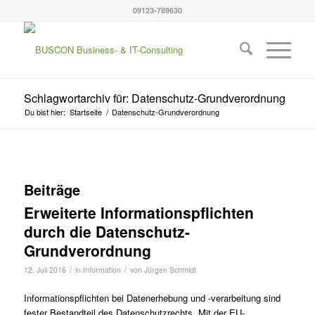
09123-789630
Schlagwortarchiv für: Datenschutz-Grundverordnung
Du bist hier:
Startseite
/
Datenschutz-Grundverordnung
Beiträge
Erweiterte Informationspflichten
durch die Datenschutz-
Grundverordnung
/
/
12. Juli 2016
in
Information
von
Jürgen Schmidt
​Informationspflichten bei Datenerhebung und -verarbeitung sind
fester Bestandteil des Datenschutzrechts. Mit der EU-