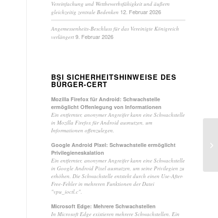
Vereinfachung und Wettbewerbsfähigkeit und äußern
12. Februar 2026
gleichzeitig zentrale Bedenken
Angemessenheits-Beschluss für das Vereinigte Königreich
9. Februar 2026
verlängert
BSI SICHERHEITSHINWEISE DES
BÜRGER-CERT
Mozilla Firefox für Android: Schwachstelle
ermöglicht Offenlegung von Informationen
Ein entfernter, anonymer Angreifer kann eine Schwachstelle
in Mozilla Firefox für Android ausnutzen, um
Informationen offenzulegen.
Lf
Google Android Pixel: Schwachstelle ermöglicht
Ko
Privilegieneskalation
Ein entfernter, anonymer Angreifer kann eine Schwachstelle
in Google Android Pixel ausnutzen, um seine Privilegien zu
erhöhen. Die Schwachstelle entsteht durch einen Use-After-
Free-Fehler in mehreren Funktionen der Datei
"vpu_ioctl.c".
Microsoft Edge: Mehrere Schwachstellen
In Microsoft Edge existieren mehrere Schwachstellen. Ein