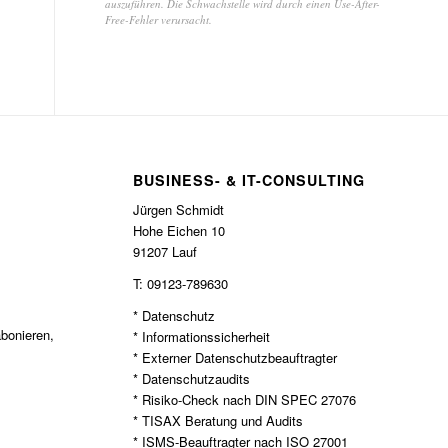
auszuführen. Die Schwachstelle wird durch einen Use-After-
Free-Fehler verursacht.
BUSINESS- & IT-CONSULTING
Jürgen Schmidt
Hohe Eichen 10
91207 Lauf
T: 09123-789630
* Datenschutz
bonieren,
* Informationssicherheit
* Externer Datenschutzbeauftragter
* Datenschutzaudits
* Risiko-Check nach DIN SPEC 27076
* TISAX Beratung und Audits
* ISMS-Beauftragter nach ISO 27001