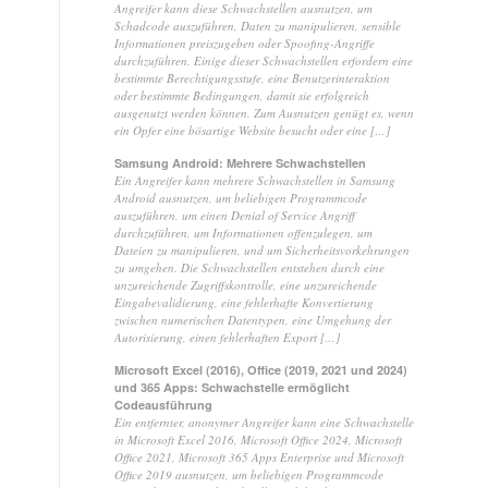
Angreifer kann diese Schwachstellen ausnutzen, um
Schadcode auszuführen, Daten zu manipulieren, sensible
Informationen preiszugeben oder Spoofing-Angriffe
durchzuführen. Einige dieser Schwachstellen erfordern eine
bestimmte Berechtigungsstufe, eine Benutzerinteraktion
oder bestimmte Bedingungen, damit sie erfolgreich
ausgenutzt werden können. Zum Ausnutzen genügt es, wenn
ein Opfer eine bösartige Website besucht oder eine […]
Samsung Android: Mehrere Schwachstellen
Ein Angreifer kann mehrere Schwachstellen in Samsung
Android ausnutzen, um beliebigen Programmcode
auszuführen, um einen Denial of Service Angriff
durchzuführen, um Informationen offenzulegen, um
Dateien zu manipulieren, und um Sicherheitsvorkehrungen
zu umgehen. Die Schwachstellen entstehen durch eine
unzureichende Zugriffskontrolle, eine unzureichende
Eingabevalidierung, eine fehlerhafte Konvertierung
zwischen numerischen Datentypen, eine Umgehung der
Autorisierung, einen fehlerhaften Export […]
Microsoft Excel (2016), Office (2019, 2021 und 2024)
und 365 Apps: Schwachstelle ermöglicht
Codeausführung
Ein entfernter, anonymer Angreifer kann eine Schwachstelle
in Microsoft Excel 2016, Microsoft Office 2024, Microsoft
Office 2021, Microsoft 365 Apps Enterprise und Microsoft
Office 2019 ausnutzen, um beliebigen Programmcode