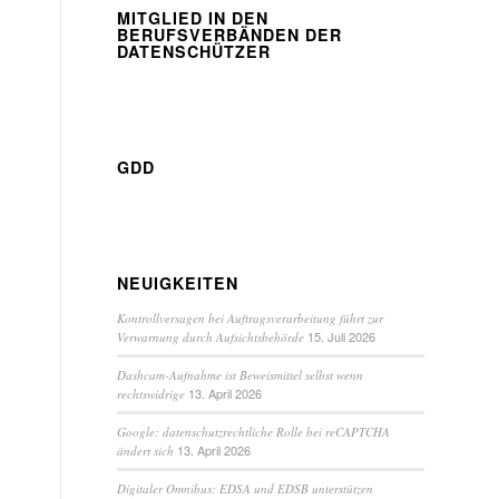
MITGLIED IN DEN
BERUFSVERBÄNDEN DER
DATENSCHÜTZER
GDD
NEUIGKEITEN
Kontrollversagen bei Auftragsverarbeitung führt zur
15. Juli 2026
Verwarnung durch Aufsichtsbehörde
Dashcam-Aufnahme ist Beweismittel selbst wenn
13. April 2026
rechtswidrige
Google: datenschutzrechtliche Rolle bei reCAPTCHA
13. April 2026
ändert sich
Digitaler Omnibus: EDSA und EDSB unterstützen