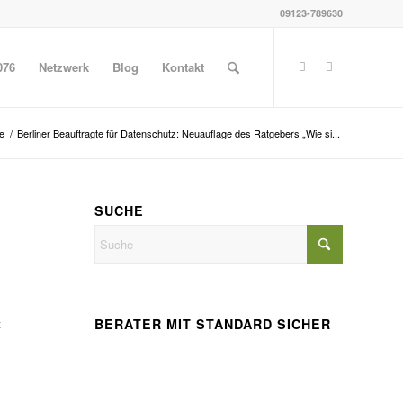
09123-789630
076
Netzwerk
Blog
Kontakt
e
/
Berliner Beauftragte für Datenschutz: Neuauflage des Ratgebers „Wie si...
SUCHE
BERATER MIT STANDARD SICHER
t