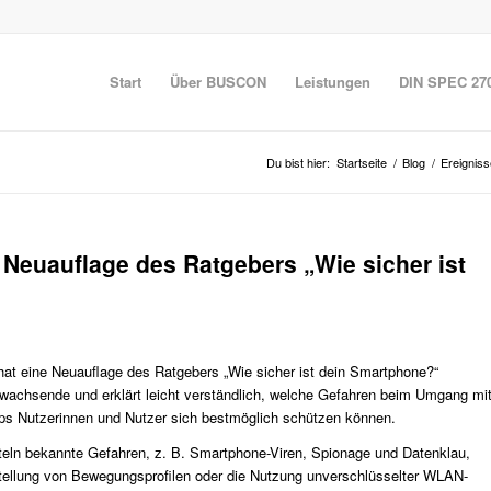
Start
Über BUSCON
Leistungen
DIN SPEC 27
Du bist hier:
Startseite
/
Blog
/
Ereigniss
: Neuauflage des Ratgebers „Wie sicher ist
t hat eine Neuauflage des Ratgebers „Wie sicher ist dein Smartphone?“
anwachsende und erklärt leicht verständlich, welche Gefahren beim Umgang mi
ps Nutzerinnen und Nutzer sich bestmöglich schützen können.
iteln bekannte Gefahren, z. B. Smartphone-Viren, Spionage und Datenklau,
rstellung von Bewegungsprofilen oder die Nutzung unverschlüsselter WLAN-