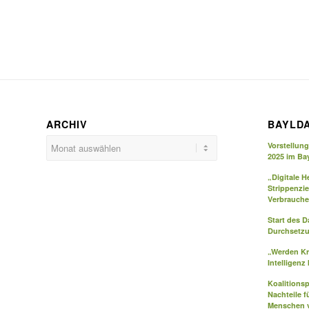
ARCHIV
BAYLD
Vorstellun
2025 im Ba
„Digitale H
Strippenzi
Verbrauche
Start des 
Durchsetzu
„Werden Kr
Intelligenz
Koalitions
Nachteile f
Menschen v