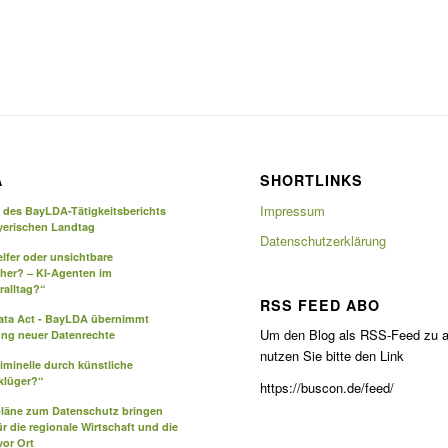
A
SHORTLINKS
Impressum
g des BayLDA-Tätigkeitsberichts
yerischen Landtag
Datenschutzerklärung
elfer oder unsichtbare
eher? – KI-Agenten im
ralltag?“
RSS FEED ABO
Data Act - BayLDA übernimmt
Um den Blog als RSS-Feed zu a
ng neuer Datenrechte
nutzen Sie bitte den Link
iminelle durch künstliche
 klüger?“
https://buscon.de/feed/
pläne zum Datenschutz bringen
ür die regionale Wirtschaft und die
or Ort