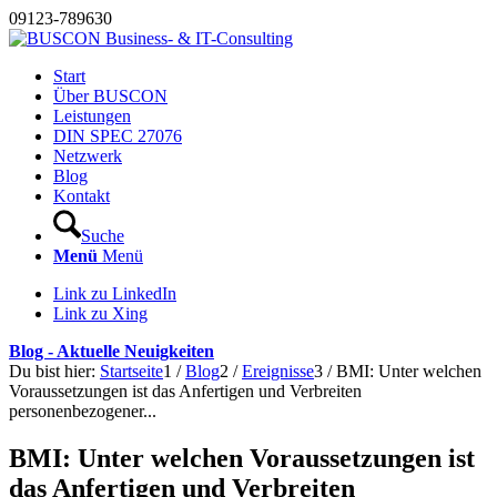
09123-789630
Start
Über BUSCON
Leistungen
DIN SPEC 27076
Netzwerk
Blog
Kontakt
Suche
Menü
Menü
Link zu LinkedIn
Link zu Xing
Blog - Aktuelle Neuigkeiten
Du bist hier:
Startseite
1
/
Blog
2
/
Ereignisse
3
/
BMI: Unter welchen
Voraussetzungen ist das Anfertigen und Verbreiten
personenbezogener...
BMI: Unter welchen Voraussetzungen ist
das Anfertigen und Verbreiten