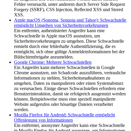
Fehler verursacht, unter anderem durch Server Side Request
Forgery (SSRF), CSS Injection, Reflected XSS und Stored
XSS.
Apple macOS (Sonoma, Sequoia und Tahoe): Schwachstelle
ermöglicht Umgehen von Sicherheitsvorkehrungen
Ein entfernter, authentisierter Angreifer kann eine
Schwachstelle in Apple macOS ausnutzen, um
Sicherheitsvorkehrungen zu umgehen. Diese Schwachstelle
entsteht durch eine fehlerhafte Authentifizierung, die es
ermöglicht, sich ohne gültige Anmeldeinformationen bei der
Bildschirmfreigabe anzumelden.
Google Chrome: Mehrere Schwachstellen
Ein Angreifer kann mehrere Schwachstellen in Google
Chrome ausnutzen, um Schadcode auszuführen, vertrauliche
Informationen zu stehlen, Sicherheitsmaßnahmen zu
umgehen, Daten zu manipulieren oder einen Systemabsturz
zu verursachen. Einige dieser Schwachstellen erfordern eine
Benutzerinteraktion, damit sie erfolgreich ausgenutzt werden
können. Beispielsweise muss eine speziell manipulierte
Website aufgerufen oder bösartige Dateien verarbeitet
werden.
Mozilla Firefox für Android: Schwachstelle ermöglicht
Offenlegung von Informationen
Ein entfernter, anonymer Angreifer kann eine Schwachstelle
in Mozilla Firefox für Android ausnutzen, um Informationen