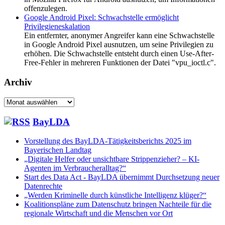
offenzulegen.
Google Android Pixel: Schwachstelle ermöglicht
Privilegieneskalation
Ein entfernter, anonymer Angreifer kann eine Schwachstelle
in Google Android Pixel ausnutzen, um seine Privilegien zu
erhöhen. Die Schwachstelle entsteht durch einen Use-After-
Free-Fehler in mehreren Funktionen der Datei "vpu_ioctl.c".
Archiv
Archiv
BayLDA
Vorstellung des BayLDA-Tätigkeitsberichts 2025 im
Bayerischen Landtag
„Digitale Helfer oder unsichtbare Strippenzieher? – KI-
Agenten im Verbraucheralltag?“
Start des Data Act - BayLDA übernimmt Durchsetzung neuer
Datenrechte
„Werden Kriminelle durch künstliche Intelligenz klüger?“
Koalitionspläne zum Datenschutz bringen Nachteile für die
regionale Wirtschaft und die Menschen vor Ort