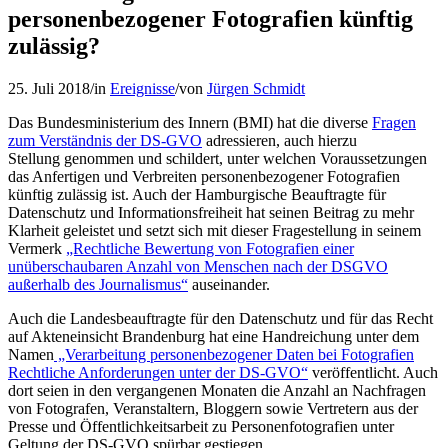
personenbezogener Fotografien künftig
zulässig?
25. Juli 2018
/
in
Ereignisse
/
von
Jürgen Schmidt
Das Bundesministerium des Innern (BMI) hat die diverse
Fragen
zum Verständnis der DS-GVO
adressieren, auch hierzu
Stellung genommen und schildert, unter welchen Voraussetzungen
das Anfertigen und Verbreiten personenbezogener Fotografien
künftig zulässig ist. Auch der Hamburgische Beauftragte für
Datenschutz und Informationsfreiheit hat seinen Beitrag zu mehr
Klarheit geleistet und setzt sich mit dieser Fragestellung in seinem
Vermerk
„Rechtliche Bewertung von Fotografien einer
unüberschaubaren Anzahl von Menschen nach der DSGVO
außerhalb des Journalismus“
auseinander.
Auch die Landesbeauftragte für den Datenschutz und für das Recht
auf Akteneinsicht Brandenburg hat eine Handreichung unter dem
Namen
„Verarbeitung personenbezogener Daten bei Fotografien
Rechtliche Anforderungen unter der DS-GVO“
veröffentlicht. Auch
dort seien in den vergangenen Monaten die Anzahl an Nachfragen
von Fotografen, Veranstaltern, Bloggern sowie Vertretern aus der
Presse und Öffentlichkeitsarbeit zu Personenfotografien unter
Geltung der DS-GVO spürbar gestiegen.