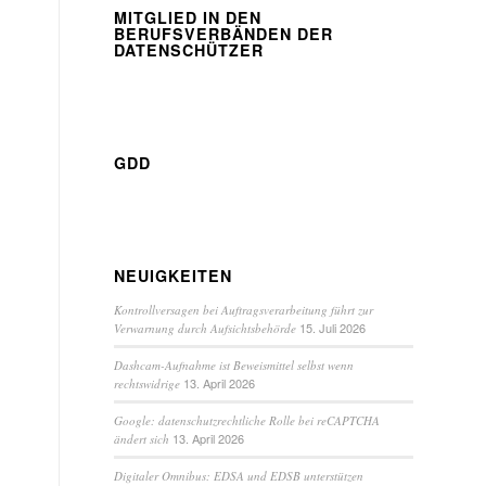
MITGLIED IN DEN
BERUFSVERBÄNDEN DER
DATENSCHÜTZER
GDD
NEUIGKEITEN
Kontrollversagen bei Auftragsverarbeitung führt zur
15. Juli 2026
Verwarnung durch Aufsichtsbehörde
Dashcam-Aufnahme ist Beweismittel selbst wenn
13. April 2026
rechtswidrige
Google: datenschutzrechtliche Rolle bei reCAPTCHA
13. April 2026
ändert sich
Digitaler Omnibus: EDSA und EDSB unterstützen