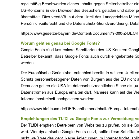
regelmäßig Beschwerden dieses Inhalts gegen Seitenbetreiber ein
US-Konzerns in den Browser des Besuchers geladen und dabei pe
übermittelt. Dies verstößt laut dem Urteil des Landgerichtes Mü
Persönlichkeitsrecht und die Datenschutz-Grundverordnung. Details
https://www.gesetze-bayern.de/Content/Document/Y-300-Z-BECK
Worum geht es genau bei Google Fonts?
Google Fonts sind kostenlose Schriftarten des US-Konzern Google
Betreiber bekannt, dass Google Fonts auch durch eingebettete 
werden.
Der Europäische Gerichtshof entschied bereits in seinem Urteil v
Schutz personenbezogener Daten von Bürgern aus der EU nicht ang
Demnach gelten die USA im datenschutzrechtlichen Sinne als „uns
Datenströmen aus Europa erhalten darf. Näheres kann auf der We
Informationsfreiheit nachgelesen werden:
https://www.bfdi.bund.de/DE/Fachthemen/Inhalte/Europa-Internati
Empfehlungen des TLfDI zu Google Fonts zur Vermeidung 
Der TLfDI empfiehlt Betreibern von Websites zu prüfen, ob sie G
wird. Wer dynamische Google Fonts nutzt, sollte diese Schriftarten
nicht weiß wie das geht, keine Anleitungen im Internet findet, so