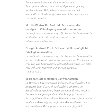
Einige dieser Schwachstellen erfordern eine
Benutzerinteraktion, damit sie erfolgreich ausgenutzt
werden können. Beispielsweise muss eine speziell
manipulierte Website aufgerufen oder bösartige Dateien
verarbeitet werden.
Mozilla Firefox für Android: Schwachstelle
ermöglicht Offenlegung von Informationen
Ein entfernter, anonymer Angreifer kann eine Schwachstelle
in Mozilla Firefox für Android ausnutzen, um
Informationen offenzulegen.
Google Android Pixel: Schwachstelle ermöglicht
Privilegieneskalation
Ein entfernter, anonymer Angreifer kann eine Schwachstelle
in Google Android Pixel ausnutzen, um seine Privilegien zu
erhöhen. Die Schwachstelle entsteht durch einen Use-After-
Free-Fehler in mehreren Funktionen der Datei
"vpu_ioctl.c".
Microsoft Edge: Mehrere Schwachstellen
In Microsoft Edge existieren mehrere Schwachstellen. Ein
Angreifer kann diese Schwachstellen ausnutzen, um
Schadcode auszuführen, Daten zu manipulieren, sensible
Informationen preiszugeben oder Spoofing-Angriffe
durchzuführen. Einige dieser Schwachstellen erfordern eine
bestimmte Berechtigungsstufe, eine Benutzerinteraktion
oder bestimmte Bedingungen, damit sie erfolgreich