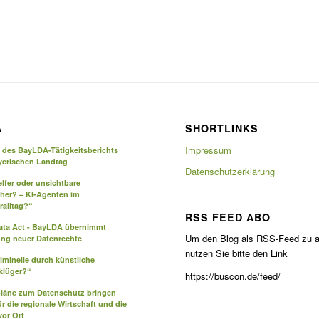
A
SHORTLINKS
Impressum
g des BayLDA-Tätigkeitsberichts
yerischen Landtag
Datenschutzerklärung
elfer oder unsichtbare
eher? – KI-Agenten im
ralltag?“
RSS FEED ABO
Data Act - BayLDA übernimmt
Um den Blog als RSS-Feed zu a
ng neuer Datenrechte
nutzen Sie bitte den Link
iminelle durch künstliche
 klüger?“
https://buscon.de/feed/
pläne zum Datenschutz bringen
ür die regionale Wirtschaft und die
or Ort