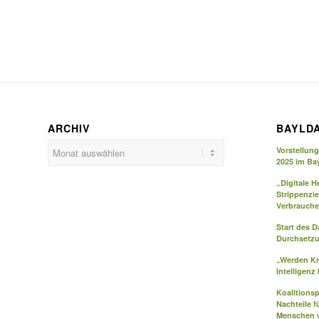
ARCHIV
BAYLD
Vorstellun
2025 im Ba
„Digitale H
Strippenzi
Verbrauche
Start des 
Durchsetzu
„Werden Kr
Intelligenz
Koalitions
Nachteile f
Menschen v