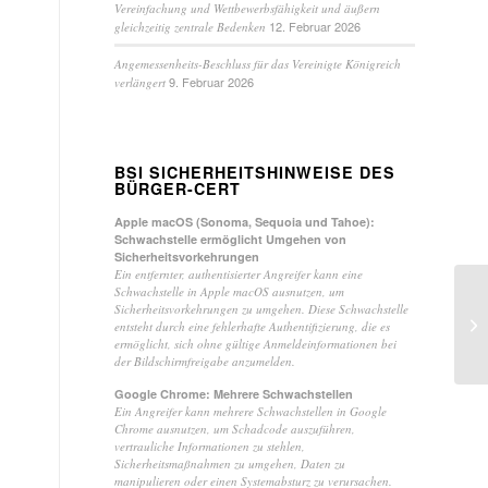
Vereinfachung und Wettbewerbsfähigkeit und äußern
12. Februar 2026
gleichzeitig zentrale Bedenken
Angemessenheits-Beschluss für das Vereinigte Königreich
9. Februar 2026
verlängert
BSI SICHERHEITSHINWEISE DES
BÜRGER-CERT
Apple macOS (Sonoma, Sequoia und Tahoe):
Schwachstelle ermöglicht Umgehen von
Sicherheitsvorkehrungen
Ein entfernter, authentisierter Angreifer kann eine
Schwachstelle in Apple macOS ausnutzen, um
Sicherheitsvorkehrungen zu umgehen. Diese Schwachstelle
Kü
entsteht durch eine fehlerhafte Authentifizierung, die es
ge
ermöglicht, sich ohne gültige Anmeldeinformationen bei
der Bildschirmfreigabe anzumelden.
Google Chrome: Mehrere Schwachstellen
Ein Angreifer kann mehrere Schwachstellen in Google
Chrome ausnutzen, um Schadcode auszuführen,
vertrauliche Informationen zu stehlen,
Sicherheitsmaßnahmen zu umgehen, Daten zu
manipulieren oder einen Systemabsturz zu verursachen.