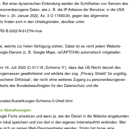
. Bei einer dynamischen Einbindung werden die Schriftarten von Servern des
rsonenbezogene Daten, wie z. B. die IP-Adresse der Benutzer, in die USA
nchen v. 20. Januar 2022, Az. 3 O 17493/20, gegen das allgemeine
 finden sich in den Urteilsgründen, abrufbar unter:
RS-B-2022-N-612?hl=true
, welche zur freien Verfügung stehen. Dabei ist es nicht jedem Website-
Google-Dienste (z. B. Google Maps, reCAPTCHA) automatisch mitgeladen
om 16. Juli 2020 (C-311/18 „Schrems II“), dass das US-Recht derzeit den
emessen gewährleistet und erklärte den sog. „Privacy Shield“ für ungültig.
icherer Drittstaat“, der nicht ohne weiteres Zugang zu personenbezogenen
bsite des Bundesbeauftragten für den Datenschutz und die
onales/Auswirkungen-Schrems-II-Urteil.html
von Abmahnungen:
oogle Fonts einsetzen und wenn ja, wie der Dienst in die Website eingebunden
 lokal speichern und von dort in den eigenen Internetauftritt einbinden. Wer
llte sich an seinen Web-Diensteanbieter wenden. Strato hat bspw. eine