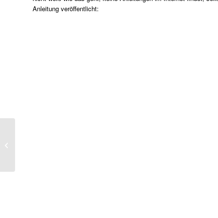
Anleitung veröffentlicht:
BSI-Lagebericht 2022: Bedrohung im
Cyber-Raum so hoch wie nie