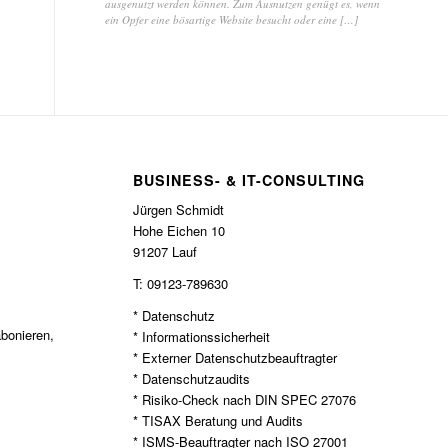
ausgenutzt werden können. Zum Ausnutzen genügt es, wenn
ein Opfer eine bösartige Website besucht oder eine […]
BUSINESS- & IT-CONSULTING
Jürgen Schmidt
Hohe Eichen 10
91207 Lauf
T: 09123-789630
* Datenschutz
bonieren,
* Informationssicherheit
* Externer Datenschutzbeauftragter
* Datenschutzaudits
* Risiko-Check nach DIN SPEC 27076
* TISAX Beratung und Audits
* ISMS-Beauftragter nach ISO 27001